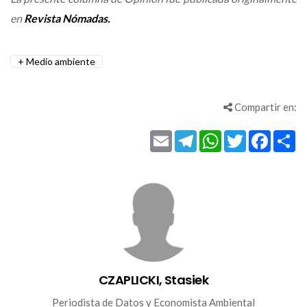
en
Revista Nómadas.
Medio ambiente
Compartir en:
Email
Telegram
WhatsApp
Twitter
Facebo
Co
CZAPLICKI, Stasiek
Periodista de Datos y Economista Ambiental