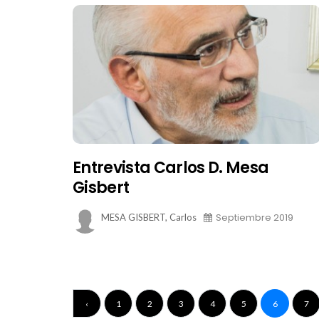
Entrevista Carlos D. Mesa
Gisbert
Septiembre 2019
MESA GISBERT, Carlos
‹
1
2
3
4
5
6
7