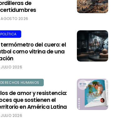
ordilleras de
ncertidumbres
AGOSTO 2026
POLÍTICA
l termómetro del cuero: el
útbol como vitrina de una
ación
JULIO 2026
DERECHOS HUMANOS
ilos de amor y resistencia:
oces que sostienen el
erritorio en América Latina
JULIO 2026